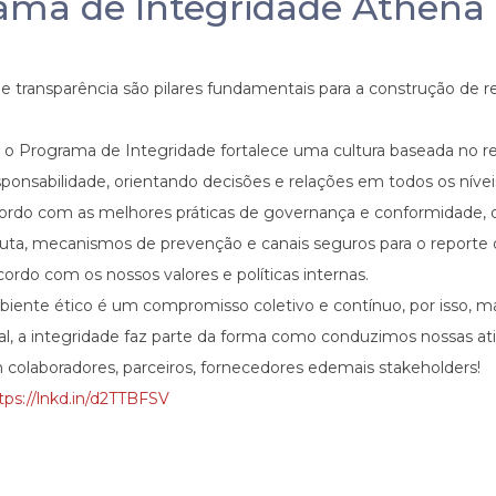
ama de Integridade Athena
 e transparência são pilares fundamentais para a construção de re
o Programa de Integridade fortalece uma cultura baseada no re
sponsabilidade, orientando decisões e relações em todos os níve
cordo com as melhores práticas de governança e conformidade,
duta, mecanismos de prevenção e canais seguros para o reporte 
rdo com os nossos valores e políticas internas.
iente ético é um compromisso coletivo e contínuo, por isso, 
onal, a integridade faz parte da forma como conduzimos nossas at
colaboradores, parceiros, fornecedores edemais stakeholders!
tps://lnkd.in/d2TTBFSV