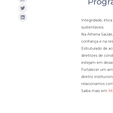
Progr
Integridade, ética
sustentáveis.
Na Athena Saúde, 
confiança e na re
Estruturado de a
diretrizes de con
estejam em desaco
Fortalecer um amb
diretriz instituci
relacionamos com 
Saiba mais em:
ht