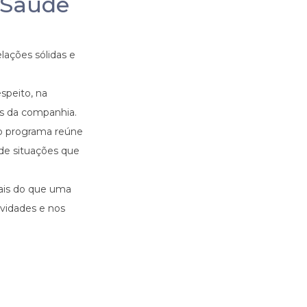
 Saúde
lações sólidas e
speito, na
is da companhia.
 o programa reúne
de situações que
mais do que uma
ividades e nos